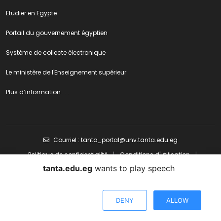
Etudier en Egypte
Portail du gouvernement égyptien
Système de collecte électronique
Le ministère de l'Enseignement supérieur
Plus d’information . . .
Courriel : tanta_portal@unv.tanta.edu.eg
Politique de confidentialité
|
Conditions d'utilisation
|
Charte de visiteurs
|
Politique de contenu
tanta.edu.eg
wants to play speech
Conception et Élaboration du portail électronique Université de Tanta
DENY
ALLOW
Tous droits réservés © Université de Tanta | 2023