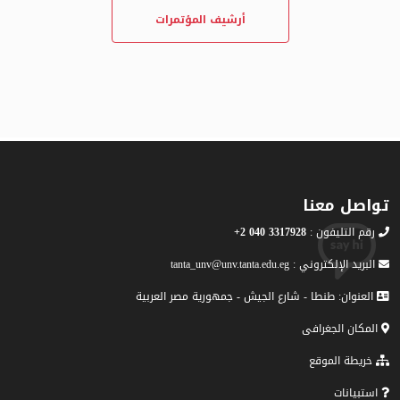
أرشيف المؤتمرات
تواصل معنا
رقم التليفون :
3317928 040 2+
البريد الإلكتروني : tanta_unv@unv.tanta.edu.eg
العنوان: طنطا - شارع الجيش - جمهورية مصر العربية
المكان الجغرافى
خريطة الموقع
استبيانات