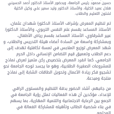
حسين محمود رئيس الجامعة، وبحضور الأستاذ الدكتور أحمد الحسيني
هلال عميد الكلية، والأستاذ الدكتور وليد سمير علي وكيل الكلية
لشئون التعليم والطلاب.
تم تنظيم المعرض بإشراف الأستاذ الدكتور/ شهدان عثمان،
الأستاذ المساعد بقسم علم النفس التربوي، والأستاذ الدكتور/
عبير الشرقاوي، الأستاذ المساعد بقسم رياض الأطفال،
وبمشاركة واسعة من السادة أعضاء هيئة التدريس والطلاب، و
شهد المعرض توزيع الملابس في لمسة تكافلية تهدف إلى
دعم الطلاب وتعميق قيم التضامن الإنساني داخل الحرم
الجامعي، كما انفرد المعرض بتخصيص ركن متميز لعرض نماذج
للمشروعات الصغيرة الطلابية، وهو ما يجسد توجه الجامعة نحو
تشجيع فكر ريادة الأعمال وتحويل الطاقات الشابة إلى نماذج
منتجة ومبدعة.
​من جانبهم، أشاد الحضور بدقة التنظيم والمستوى الراقي
للإعداد، مؤكدين أن هذه الفعاليات تمثل رؤية الجامعة في
الجمع بين الرعاية الاجتماعية والتنمية المهارية، بما يسهم
في بناء شخصية الطالب وتأهيله للمشاركة الفعالة في
المجتمع.