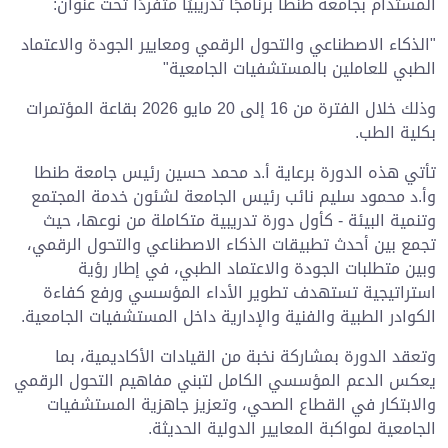
المستدام بجامعة طنطا برنامجًا تدريبيًا متفردًا تحت عنوان:
"الذكاء الاصطناعي والتحول الرقمي ومعايير الجودة والاعتماد
الطبي للعاملين بالمستشفيات الجامعية"
وذلك خلال الفترة من 16 إلى 20 مايو 2026 بقاعة المؤتمرات
بكلية الطب.
تأتي هذه الدورة برعاية أ.د محمد حسين رئيس جامعة طنطا
وأ.د محمود سليم نائب رئيس الجامعة لشئون خدمة المجتمع
وتنمية البيئة - كأول دورة تدريبية متكاملة من نوعها، حيث
تجمع بين أحدث تطبيقات الذكاء الاصطناعي والتحول الرقمي،
وبين متطلبات الجودة والاعتماد الطبي، في إطار رؤية
استراتيجية تستهدف تطوير الأداء المؤسسي ورفع كفاءة
الكوادر الطبية والفنية والإدارية داخل المستشفيات الجامعية.
وتعقد الدورة بمشاركة نخبة من القيادات الأكاديمية، بما
يعكس الدعم المؤسسي الكامل لتبني مفاهيم التحول الرقمي
والابتكار في القطاع الصحي، وتعزيز جاهزية المستشفيات
الجامعية لمواكبة المعايير الدولية الحديثة.