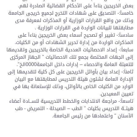
بعض الخريجين بناءاَ على الأحكام القضائية الصادرة لهم.
خامساَ:- التصديق على شهادات التخرج لجميع خريجى الجامعة
وذلك من واقع القرارات الوزارية أو المذكرات لمعرفة مدى
مطابقتها للبيانات الواردة في القرارات الوزارية .
سادساَ:- تغيير أو تصحيح أسماء بعض الخريجين بناءاَ على
المذكرات الواردة من إدارة تحرير الشهادات أو من الكليات.
سابعاَ:- إعداد الاحصائيات العددية الخاصة بالخريجين وتقديمها
إلى الجهات المختصة بجمع تلك الاحصائيات " الجهاز المركزى
للتعبئة العامة والاحصاء – إدارات داخل الجامعة0000الخ".
ثامناَ:- إعداد بيان بأوائل الخريجين على كل كلية لتقديمها إلى
الإدارة العامة لشئون هيئة التدريس لمطابقتها مع البيان
الوارد من الكليات الخاص بالأوائل، وذلك للإستعانة بها في
تعيين المعيدين.
تاسعاَ:- مراجعة الانتدابات والخطط التدريسية للســادة أعضاء
هيئــة التدريس بكليات " الطب – الصيدلة - التمريض - طب
الأسنان " واعتمادها من رئيس الجامعة.