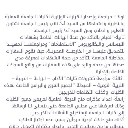
اولا :- مراجعة وإصدار القرارات الوزارية لكليات الجامعة العملية
والنظرية واعتمادها من السيد أ.د/ نائب رئيس الجامعة لشئون
التعليم والطلاب ومن السيد أ.د/ رئيس الجامعة.
ثانياَ:- القيام بالتأكد من صحة البيانات الخاصة بشهادات
الليسانس والبكالوريوس "الاستعلامات" ومراجعتهــــا تمهيـــدا
للتصديـق عليهـــا من الخارجيـــة المصريــة. حيث تقوم السفارات
بمخاطبة الجامعة للتأكد من صحة الشهادات لمعرفة مدى
صحتها من عدمه والرد على هذه السفارات من واقع السجلات
الخاصة بالإدارة
. ثالثاَ:- مراجعة كنترولات كليات" الآداب – الزراعة – التربية –
التربية النوعية – الصيدلة " لجميع الفرق والبرامج الخاصة بهذه
الكليات، وكذلك التظلمات للخريجين.
رابعاَ:- اعداد مذكرات منح الدرجة العلمية لخريجى جميع الكليات
وذلك لعرضها على مجلس الجامعة حتى يتسنى لنا ارسالها
إلى كليات الجامعة لإستخراج الشهادات للخريجين.
كذلك منح حالات فردية مرجأين بسبب عدم اجتياز الطلاب
لمتطلب ما من متطلبات التخرج، واعداد مذكرات لتعديل حالات