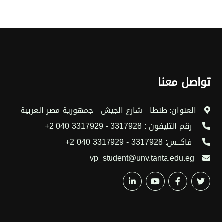
تواصل معنا
العنوان: طنطا - شارع الجيش - جمهورية مصر العربية
رقم التليفون : 3317928 - 3317929 040 2+
فاكــس: 3317928 - 3317929 040 2+
vp_student@unv.tanta.edu.eg