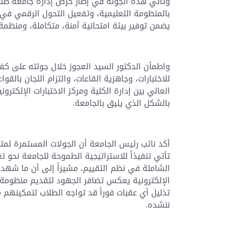
وتأتي هذه الجولة في إطار حرص إدارة جامعة طنط
بالمنظومة التعليمية، وتفعيل التحول الرقمي في ن
يضمن توفير بيئة امتحانية آمنة، متكاملة، ومنظم
واطمأن الدكتور السيد العجوز خلال جولته على كفا
للاختبارات، وجاهزية القاعات، والتزام اللجان بالقو
العالي بين إدارة الكلية ومركز الاختبارات الإلكترو
بالشكل الذي يليق بالجامعة.
أكد نائب رئيس الجامعة أن الجولات المستمرة لمتاب
تأتي تنفيذاً للاستراتيجية الطموحة للجامعة نحو ت
الشاملة في نظم التقييم، مشيراً إلى أن ما شهده
الإلكترونية يعكس تضافر الجهود لتقديم منظومة 
تذليل أي عقبات فوراً قد تواجه الطلاب لتمكينهم 
ننشده.