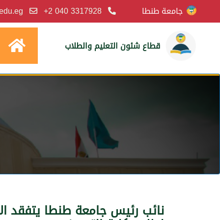
جامعة طنطا
3317928 040 2+
.edu.eg
قطاع شئون التعليم والطلاب
نائب رئيس جامعة طنطا يتفقد الاخ