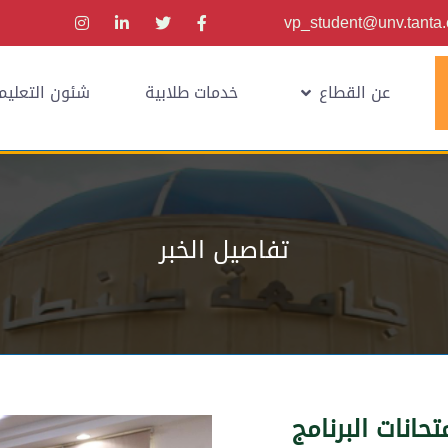
vp_student@unv.tanta
عن القطاع
خدمات طلابية
شئون التعليم
تفاصيل الخبر
حانات البرنامج