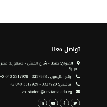
تواصل معنا
العنوان: طنطا - شارع الجيش - جمهورية مصر
العربية
رقم التليفون : 3317928 - 3317929 040 2+
فاكــس: 3317928 - 3317929 040 2+
vp_student@unv.tanta.edu.eg