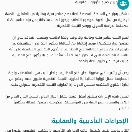
ومستوفيين جميع الأوراق القانونية .
تشكل بقرار من السلطة المختصة لجنة تضم عناصر فنية ومالية من العاملين بالجهة
الإدارية من أهل الخبرة بموضوع التعاقد ويجوز لها الاستعانة بمن تراه مناسبا لأداء
مهمتها لدراسة السوق ووضع القيمة التقديرية .
تضم اللجنة عناصر فنية ومالية وقانونية وفقا لأهمية وطبيعة التعاقد على أن
يتضمن قرار تشكيلها موعد إنتائها من أعمالها ويكون البت في المناقصات عن
طريق لجنتين تتولي احداهما فتح المظاريف والأخرى البت في المناقصة على أنه
بالنسبة للمناقصة التي لا تجاوز قيمتها ثلاثمائة ألف جنيه يكون فتح المظاريف
والبت فيها عن طريق لجنة واحدة.
يجب أن يشترك في عضوية لجان فتح المظاريف ولجان البت في المناقصات ولجنة
الممارسة ممثل لوزارة المالية إذا تجاوزت القيمة التقديرية مليون جنيه وعضو من
إدارة الفتوي المختصة بمجلس الدولة إذا تجاوزت القيمة التقديرية مليوني جنيه.
تضمن هذه الإجراءات تحقيق أفضل قيمة مقابل المال العام ، تحمي المال العام من
الهدر والفساد ، تعزز الثقة في المؤسسات الحكومية ، تضمن العدالة وتكافؤ
الفرص.
الإجراءات التأديبية والعقابية:
تلتزم جامعة طنطا بتطبيق كافة الإجراءات التأديبية والعقابية المنصوص عليها في