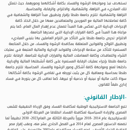
تستهدف نبذ ومواجهة الرشوة والفساد بكافة أشكالهما وصورهما، حيث تتمثل
تلك المباديء في النزاهة، والشفافية، والالتزام، والرقابة، والمحاسبة.
النزاهة والشفافية: تلتزم جامعة طنطا بإقرار وتطبيق مبدأ النزاهة والشفافية في
كافة تعاملاتها المالية مع الموردين والمتعاقدين معها من خلال اتخاذ كافة
الإجراءات الإدارية التي تعكس هذا المبدأ لضمان عدم إهدار المال العام، كما يتم
مراعاة هذا المبدأ في كافة القرارات الإدارية التي تصدرها الجامعة.
الالتزام: تحرص جامعة طنطا على التأكد من التزام العاملين بها بتبني المباديء
وتطبيق اللوائح والقوانين المتعلقة بمكافحة الرشوة والفساد، من خلال المتابعة
المستمرة للتأكد من سلامة الإجراءات والقواعد الإدارية والمالية المتبعة في عمليات
الشراء والتعاقدات وكافة المعاملات المالية والقرارات الإدارية للجامعة. الرقابة: تلتزم
جامعة طنطا بإجراء عمليات الرقابة المستمرة على كافة أنشطتها المالية والإدارية
داخلها لمنع ومواجهة كافة أشكال وصور الرشوة والفساد. المحاسبة: تلتزم جامعة
طنطا بمحاسبة ومعاقبة كل من يثبت تورطه في تقاضي الرشوة بكافة أشكالها
سواءً كانت مالية أو عينية أو خدمية أو غيرها، كما تعاقب كل من يتورط في فساد
إداري طبقاً للقانون.
-الإطار القانوني:
تتبع الجامعة الاستراتيجية الوطنية لمكافحة الفساد وفق الإرداة الحقيقية للشعب
المصرى والإرادة السياسية لمكافحة الفساد انطلاقا من المرحلة الاولى
للاستراتيجية عام 2014 -2018 مروراً بالمرحلة الثالثة من العام2023- 2030 تطبيقاً لما
تضمنه الدستور المصرى لعام 2014 فى الفصل الحادي عشر منه، وعقب إقرار مصر
اتفاقية الاتحاد الأفريقى لمنع الفساد ومكافحته عام2003 والتصديق على اتفاقية