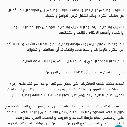
التناوب الوظيفي : يتم تطبيق نظام التناوب الوظيفي بين الموظفين المسؤولين
عن عمليات الشراء، وذلك لتقليل فرص التواطؤ والفساد.
التدريب والتوعية : يتم توفير التدريب والتوعية للموظفين حول مخاطر الرشوة
والفساد وأهمية الالتزام بالنزاهة والشفافية.
المراجعة والتدقيق : يتم إجراء مراجعة وتدقيق دوري لعمليات الشراء، وذلك للتأكد
من الالتزام بالإجراءات والسياسات، واكتشاف أي مخالفات أو تجاوزات.
الزام جميع الموظفين في إدارة المشتريات بتقديم إقرارات الذمة المالية
منع الموظفين من قبول أي هدايا أو مزايا من الموردين
تحديد سقف لقيمة المشتريات التي يمكن للموظف الواحد الموافقة عليها إجراء
فحوصات دورية للموردين للتأكد من عدم وجود أي علاقات مشبوهة مع الموظفين .
تفعيل نظام التوقيع الإلكتروني على جميع المستندات المتعلقة بعمليات الشراء
و تتمثل التدابير الاحترازية عند إجراء التعاقدات في : يتم نشر جميع التعاقدات بجميع
طرق التعاقد المنصوص عليها بالمادة (۷) من القانون على بوابة التعاقدات العامة
على أن يتضمن النشر طريقة التعاقد و شروطه و الاسباب المبررة لاتباع هذه
الطريقة ولا يتم التعامل الا مع الموردين المسجلين على بوابات التعاقدات الحكومية