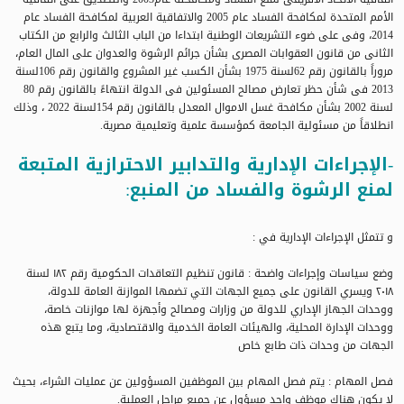
الأمم المتحدة لمكافحة الفساد عام 2005 والاتفاقية العربية لمكافحة الفساد عام
2014، وفى على ضوء التشريعات الوطنية ابتداءا من الباب الثالث والرابع من الكتاب
الثانى من قانون العقوابات المصرى بشأن جرائم الرشوة والعدوان على المال العام،
مروراً بالقانون رقم 62لسنة 1975 بشأن الكسب غير المشروع والقانون رقم 106لسنة
2013 فى شأن حظر تعارض مصالح المسئولين فى الدولة انتهاءً بالقانون رقم 80
لسنة 2002 بشأن مكافحة غسل الاموال المعدل بالقانون رقم 154لسنة 2022 ، وذلك
انطلاقاً من مسئولية الجامعة كمؤسسة علمية وتعليمية مصرية.
-الإجراءات الإدارية والتدابير الاحترازية المتبعة
لمنع الرشوة والفساد من المنبع:
و تتمثل الإجراءات الإدارية في :
وضع سياسات وإجراءات واضحة : قانون تنظيم التعاقدات الحكومية رقم ١٨٢ لسنة
۲۰۱۸ ويسري القانون على جميع الجهات التي تضمها الموازنة العامة للدولة،
ووحدات الجهاز الإداري للدولة من وزارات ومصالح وأجهزة لها موازنات خاصة،
ووحدات الإدارة المحلية، والهيئات العامة الخدمية والاقتصادية، وما يتبع هذه
الجهات من وحدات ذات طابع خاص
فصل المهام : يتم فصل المهام بين الموظفين المسؤولين عن عمليات الشراء، بحيث
لا يكون هناك موظف واحد مسؤول عن جميع مراحل العملية.