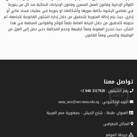
اللوائح الإدارية وقانون العمل المصري وقانون الإجراءات الجنائية ضد كل من يتورط
في تقاضي الرشوة بكافة صورها وأشكالها، او يتورط في عمليات فساد مالي أو
إداري، حيث يتم إحالة المتورط للتحقيق من خلال إدارة الشئون القانونية للجامعة، ثم
تحويله للتحقيق من خلال النيابة العامة طبقاً للوائح والقوانين المنظمة في هذا
الشأن، حيث تتدرج العقوبة وفقاً لطبيعة وحجم المخالفة حتى تصل إلى العزل من
الوظيفة والحبس وفقاً للقانون.
تواصل معنا
رقم التليفون :
3317928 040 2+
البريد الإلكتروني : tanta_unv@unv.tanta.edu.eg
العنوان: طنطا - شارع الجيش - جمهورية مصر العربية
المكان الجغرافى
خريطة الموقع