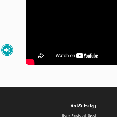
روابط هامة
إحصائيات جامعة طنطا