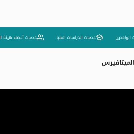
 الوافدين
خدمات الدراسات العليا
خدمات أعضاء هيئة ا
لميتافيرس