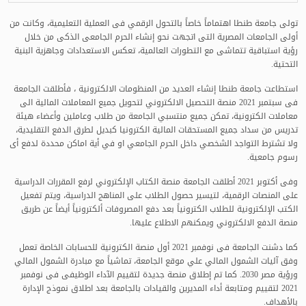
تولى جامعة طنطا اهتماماً خاصاً بالتحول الرقمي فى العملية التعليمية، وكانت من
أولى الجامعات المصرية التى اتجهت نحو إنشاء الحرم الجامعى الذكى من خلال
رؤية استباقية تتماشى مع التطورات العالمية، تعكس الاستعدادات وجاهزية البنية
التحتية.
استطاعت جامعة طنطا إنشاء العديد من المنظومات الالكترونية ، فأطلقت الجامعة
فى سبتمبر 2021 منصة التحصيل الالكتروني لتحويل جميع المعاملات المالية الى
معاملات الكترونية، تمكن جميع منتسبي الجامعة من طلاب وعاملين وأعضاء هيئة
تدريس من سداد جميع المستحقات المالية الكترونيا كبديل لطرق الدفع التقليدية،
ولا تشترط التواجد الشخصي داخل الحرم الجامعي او في أية اماكن محددة لدفع أى
رسوم جامعية.
وفى أكتوبر 2021 أطلقت الجامعة منصة الكتاب الإلكتروني لرفع المقررات الدراسية
على المنصات الرقمية، لتيسير حصول الطلاب على المناهج الدراسية، ويتم تفعيل
الكتب الإلكترونية للطلاب الكترونياً بعد دفع المصروفات ألكترونياً أيضاً عن طريق
منصة الدفع الالكتروني ويمكنهم الاطلاع عليها.
كما دشنت الجامعة فى نوفمبر 2021 أول منصة الكترونية للحسابات الخاصة تعمل
وفق آليات الشمول المالي علي موقع الجامعة، تماشياً مع مبادرة الشمول المالي
ورؤية مصر 2030. كما تم إطلاق منصة جديدة لتقييم الآداء الوظيفى فى نوفمبر
2021 لتقييم ومتابعة أداء المديرين والقيادات بالجامعة بعد اطلاق نموذج الإدارة
بالأهداف.