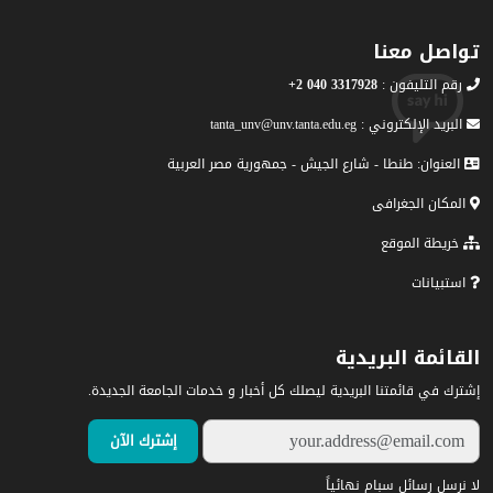
تواصل معنا
رقم التليفون :
3317928 040 2+
البريد الإلكتروني : tanta_unv@unv.tanta.edu.eg
العنوان: طنطا - شارع الجيش - جمهورية مصر العربية
المكان الجغرافى
خريطة الموقع
استبيانات
القائمة البريدية
إشترك في قائمتنا البريدية ليصلك كل أخبار و خدمات الجامعة الجديدة.
لا نرسل رسائل سبام نهائياً