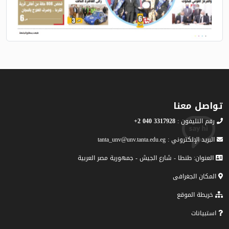
تواصل معنا
رقم التليفون :
3317928 040 2+
البريد الإلكتروني : tanta_unv@unv.tanta.edu.eg
العنوان: طنطا - شارع الجيش - جمهورية مصر العربية
المكان الجغرافى
خريطة الموقع
استبيانات