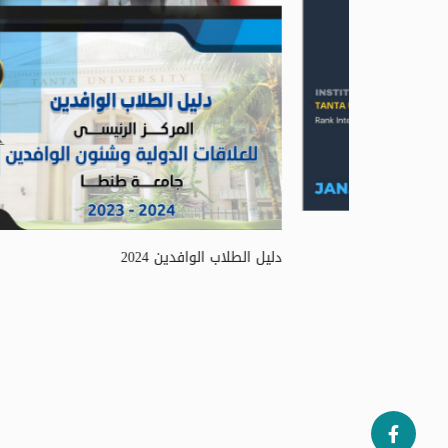
التقرير اللإخباري جامعة طنطا ( 1 اغسطس - 31 ديسمبر