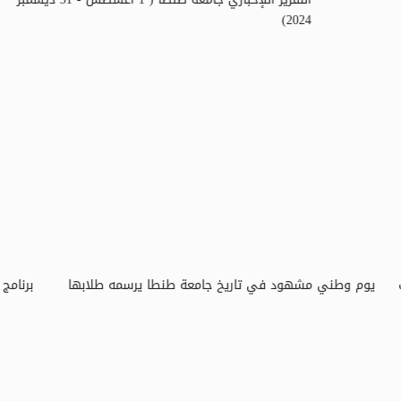
الأمل
د. دينا عثمان تروي أصعب موقف تعرضت له في مستشفى
سرطان الأطفال
ال