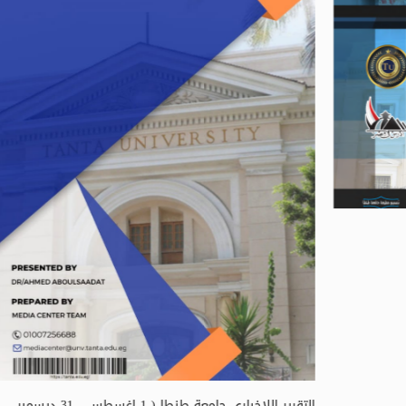
انشطة تنمية الوعى القومى
نموذج