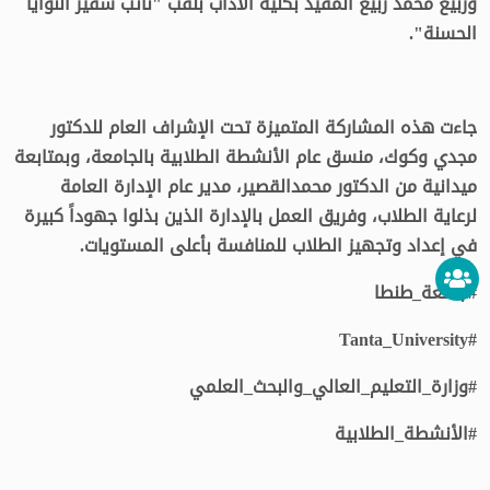
وربيع محمد ربيع المقيد بكلية الآداب بلقب "نائب سفير النوايا
الحسنة".
جاءت هذه المشاركة المتميزة تحت الإشراف العام للدكتور
مجدي وكوك، منسق عام الأنشطة الطلابية بالجامعة، وبمتابعة
ميدانية من الدكتور محمدالقصير، مدير عام الإدارة العامة
لرعاية الطلاب، وفريق العمل بالإدارة الذين بذلوا جهوداً كبيرة
في إعداد وتجهيز الطلاب للمنافسة بأعلى المستويات.
#جامعة_طنطا
#Tanta_University
#وزارة_التعليم_العالي_والبحث_العلمي
#الأنشطة_الطلابية