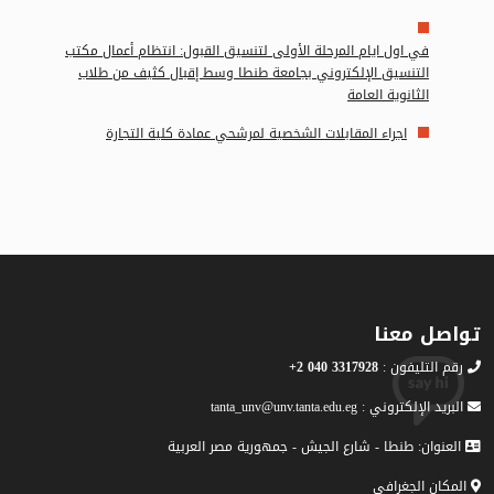
في اول ايام المرحلة الأولى لتنسيق القبول: انتظام أعمال مكتب
التنسيق الإلكتروني بجامعة طنطا وسط إقبال كثيف من طلاب
الثانوية العامة
اجراء المقابلات الشخصية لمرشحي عمادة كلية التجارة
تواصل معنا
رقم التليفون :
3317928 040 2+
البريد الإلكتروني : tanta_unv@unv.tanta.edu.eg
العنوان: طنطا - شارع الجيش - جمهورية مصر العربية
المكان الجغرافى