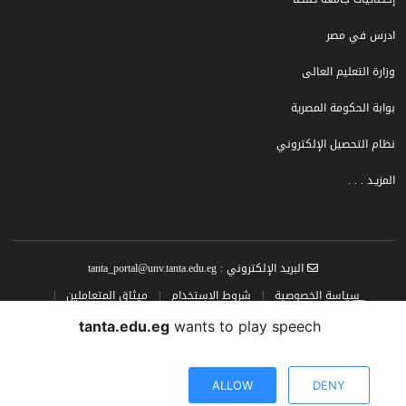
ادرس في مصر
وزارة التعليم العالى
بوابة الحكومة المصرية
نظام التحصيل الإلكتروني
المزيـد . . .
البريد الإلكتروني : tanta_portal@unv.tanta.edu.eg
سياسة الخصوصية
|
شروط الاستخدام
|
ميثاق المتعاملين
|
سياسة المحتوى
tanta.edu.eg
wants to play speech
تصميم وتطوير البوابة الإلكترونية جامعة طنطــا الحقوق محفوظة © جامعة طنطا |
2024
ALLOW
DENY