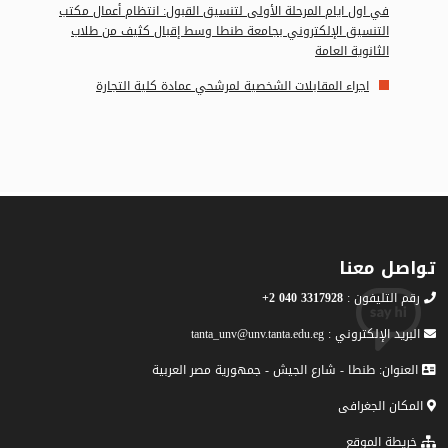
في اول ايام المرحلة الأولى لتنسيق القبول: انتظام أعمال مكتب
التنسيق الإلكتروني بجامعة طنطا وسط إقبال كثيف من طلاب
الثانوية العامة
اجراء المقابلات الشخصية لمرشحي عمادة كلية التجارة
تواصل معنا
رقم التليفون :
3317928 040 2+
البريد الإلكتروني : tanta_unv@unv.tanta.edu.eg
العنوان: طنطا - شارع الجيش - جمهورية مصر العربية
المكان الجغرافى
خريطة الموقع