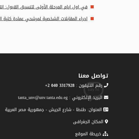
في اول ايام المرحلة الأولى لتنسيق القبول: ان
اجراء المقابلات الشخصية لمرشحي عمادة كلية الت
تواصل معنا
رقم التليفون :
3317928 040 2+
البريد الإلكتروني : tanta_unv@unv.tanta.edu.eg
العنوان: طنطا - شارع الجيش - جمهورية مصر العربية
المكان الجغرافى
خريطة الموقع