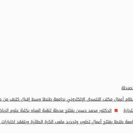
صيدلة
تظام أعمال مكتب التنسيق الإلكتروني بجامعة طنطا وسط إقبال كثيف من طلا
جارة
الدكتور محمد حسين يفتتح محطة تنقية المياه بكلية علوم الرياض
عة طنطا يفتتح أعمال تطوير وتجديد ملعب الكرة الطائرة ويتفقد اختبارات ال