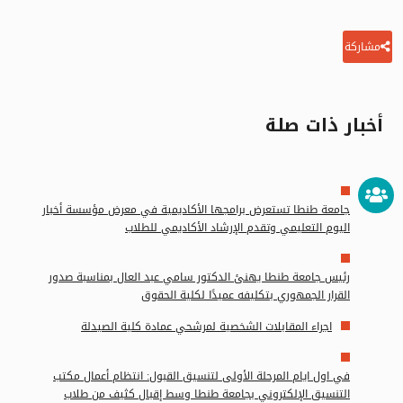
مشاركة
أخبار ذات صلة
جامعة طنطا تستعرض برامجها الأكاديمية في معرض مؤسسة أخبار
اليوم التعليمي وتقدم الإرشاد الأكاديمي للطلاب
رئيس جامعة طنطا يهنئ الدكتور سامي عبد العال بمناسبة صدور
القرار الجمهوري بتكليفه عميدًا لكلية الحقوق
اجراء المقابلات الشخصية لمرشحي عمادة كلية الصيدلة
في اول ايام المرحلة الأولى لتنسيق القبول: انتظام أعمال مكتب
التنسيق الإلكتروني بجامعة طنطا وسط إقبال كثيف من طلاب