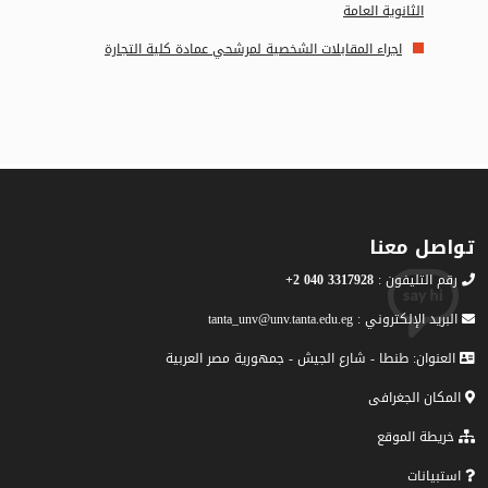
الثانوية العامة
اجراء المقابلات الشخصية لمرشحي عمادة كلية التجارة
تواصل معنا
رقم التليفون :
3317928 040 2+
البريد الإلكتروني : tanta_unv@unv.tanta.edu.eg
العنوان: طنطا - شارع الجيش - جمهورية مصر العربية
المكان الجغرافى
خريطة الموقع
استبيانات