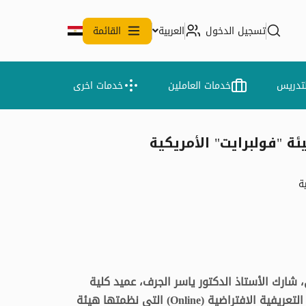
تسجيل الدخول
العربية
القائمة
لتدريس
خدمات العاملين
خدمات اخرى
ة "فولبرايت" الأمريكية
ة
 شارك الأستاذ الدكتور ياسر الجرف، عميد كلية
التجارة جامعة طنطا، اليوم الاثنين، في الندوة التعريفية الافتراضية (Online) التي نظمتها هيئة