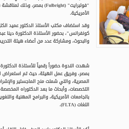
"فولبرايت" (Fulbright) بمصر،
الأمريكية.
وقد استضاف مكتب الأستاذ الدكتور عميد الكلية
كونفرانس"، بحضور الأستاذة الدكتورة دينا عبد
والبحوث، ومشاركة عدد من أعضاء هيئة التدريس 
شهدت الندوة حضوراً رقمياً للأستاذة الدكتورة
بمصر، وفريق عمل الهيئة، حيث تم استعراض ال
المصرية، والتي شملت منح الماجستير والإشرا
التخصصات، وأبحاث ما بعد الدكتوراه المخصصة 
بالجامعات الأمريكية، والبرامج المهنية واللغ
اللغات (FLTA).