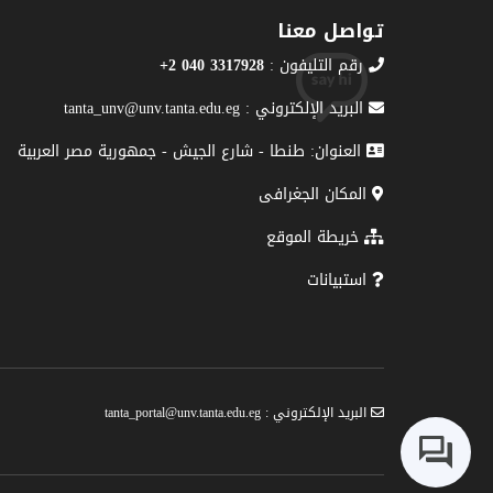
تواصل معنا
رقم التليفون :
3317928 040 2+
البريد الإلكتروني : tanta_unv@unv.tanta.edu.eg
العنوان: طنطا - شارع الجيش - جمهورية مصر العربية
المكان الجغرافى
خريطة الموقع
استبيانات
البريد الإلكتروني : tanta_portal@unv.tanta.edu.eg