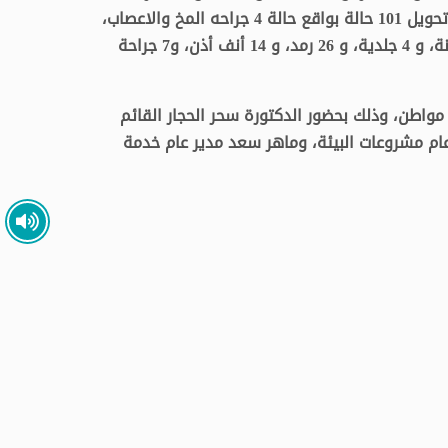
عيون، و 37 قلب وأوعية دموية، مضيفاً أنه تم تحويل 101 حالة بواقع حالة 4 جراحه المخ والاعصاب،
5 اطفال،16 مسالك بولية، و 14 عظام، و 6 باطنة، و 4 جلدية، و 26 رمد، و 14 أنف أذن، و7 جراحة
هدت القافلة إجراء اختبارات محو الأمية لـ 24 مواطن، وذلك بحضور الدكتورة سحر الحجار القائم
عام مشروعات البيئة، وماهر سعد مدير عام خدمة