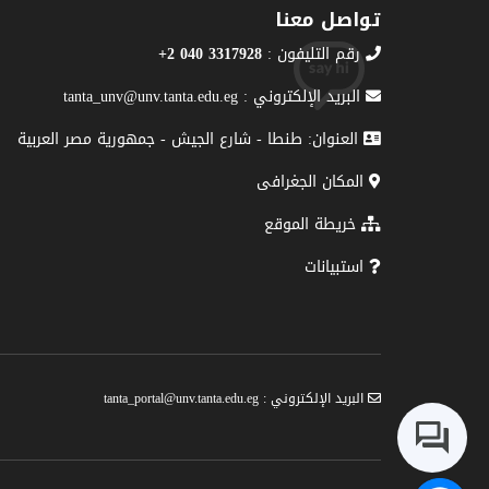
تواصل معنا
رقم التليفون :
3317928 040 2+
البريد الإلكتروني : tanta_unv@unv.tanta.edu.eg
العنوان: طنطا - شارع الجيش - جمهورية مصر العربية
المكان الجغرافى
خريطة الموقع
استبيانات
البريد الإلكتروني : tanta_portal@unv.tanta.edu.eg