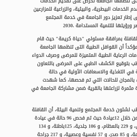
لتى تنظمها الجامعة تحرص على تقديم الخدمات
 الخدمات البيطرية، والبيئية، والزراعية للمزارعين
ى إطار تعزيز دور الجامعة في خدمة المجتمع
ورؤيتها للتنمية المستدامة .2030
القافلة بمرافقة مسئولي "حياة كريمة" حيث قام
داً أن القوافل الطبية التى تنظمها الجامعة
ت الرعاية الطبية المتميزة للمرضى وصرف الدواء
طب بتوقيع الكشف الطبي على المرضى بالتعاون
في التغذية والاسعافات الأولية في حالة
ء بالمجان للحالات التي تم فحصها، كما شهدت
شاركة كلية الزراعة بتقديم 100 شجرة مثمرة لزراعتها بالقرية ضمن مشاركة الجامعة في
ب لشئون خدمة المجتمع وتنمية البيئة، أن القافلة
شهدت توقيع الكشف الطبي على 1630 حالة من خلال 12عيادة حيث تم فحص 96 حالة في عيادة
جراحة المخ والأعصاب و 145 في عيادة الاطفال، و 229 بالعظام، و 106 جلدية، 125باطنة، و 134
مسالك بولية، و 134 أنف وأذن، و 38 جراحة عامة، و 85 صدر، و 57 نفسية وعصبية، و 217 جراحة