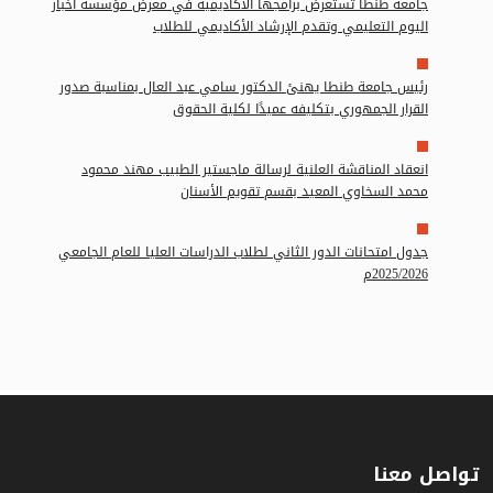
جامعة طنطا تستعرض برامجها الأكاديمية في معرض مؤسسة أخبار
اليوم التعليمي وتقدم الإرشاد الأكاديمي للطلاب
رئيس جامعة طنطا يهنئ الدكتور سامي عبد العال بمناسبة صدور
القرار الجمهوري بتكليفه عميدًا لكلية الحقوق
انعقاد المناقشة العلنية لرسالة ماجستير الطبيب مهند محمود
محمد السخاوي المعيد بقسم تقويم الأسنان
جدول امتحانات الدور الثاني لطلاب الدراسات العليا للعام الجامعي
2025/2026م
تواصل معنا