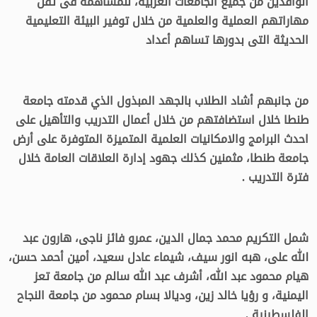
الوافدين من جميع الجامعات العربية، للمساهمة فى ثقل
مهاراتهم العملية والعلمية من خلال توفير البيئة التعليمية
الحديثة التى بدورها تساهم أعداد
من جانبهم أشاد الطلاب بالجهد المبذول الذي قدمته جامعة
طنطا خلال استضافتهم من خلال أعمال التدريب والتأهيل على
احدث البرامج والامكانيات العلمية المتميزة المتوفرة على أرض
جامعة طنطا، مثمنين كذلك جهود إدارة العلاقات العامة خلال
فترة التدريب .
شمل التكريم محمد جمال الدين، عمرو فائز ناجى، هارون عبد
الله على، هبه انور سيف، شيماء عادل سعيد، أمين أحمد حسن،
هيام محمود عبد الله، أشرف عبد الله سالم من جامعة تعز
اليمنية، و رؤيا خالد زين، وديالا بسام محمود من جامعة النجاح
الفلسطينية .