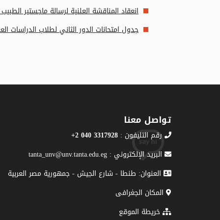
انعقاد المناقشة العلنية لرسالة ماجستير الطب
جدول امتحانات الدور الثاني لطلاب الدراسات العليا للعا
تواصل معنا
رقم التليفون :
3317928 040 2+
البريد الإلكتروني : tanta_unv@unv.tanta.edu.eg
العنوان: طنطا - شارع الجيش - جمهورية مصر العربية
المكان الجغرافى
خريطة الموقع