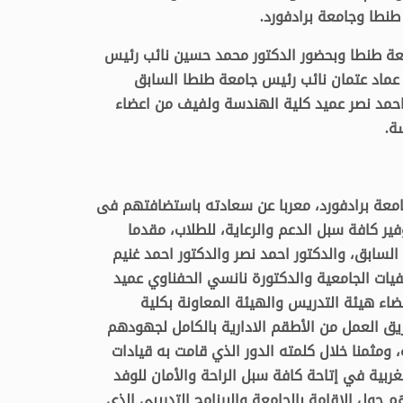
طنطا وجامعة برادفورد.
عة طنطا وبحضور الدكتور محمد حسين نائب رئيس
 عماد عتمان نائب رئيس جامعة طنطا السابق
 احمد نصر عميد كلية الهندسة ولفيف من اعضاء
ة.
امعة برادفورد، معربا عن سعادته باستضافتهم فى
ر كافة سبل الدعم والرعاية، للطلاب، مقدما
السابق، والدكتور احمد نصر والدكتور احمد غنيم
ات الجامعية والدكتورة نانسي الحفناوي عميد
اء هيئة التدريس والهيئة المعاونة بكلية
يق العمل من الأطقم الادارية بالكامل لجهودهم
 ومثمنا خلال كلمته الدور الذي قامت به قيادات
لغربية في إتاحة كافة سبل الراحة والأمان للوفد
م حول الاقامة بالجامعة والبرنامج التدريبي الذى