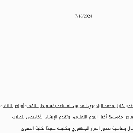
7/18/2024
يبة غدير خليل محمد الباجوري المدرس المساعد بقسم طب الفم وأمراض اللثة
رض مؤسسة أخبار اليوم التعليمي وتقدم الإرشاد الأكاديمي للطلاب
 بمناسبة صدور القرار الجمهوري بتكليفه عميدًا لكلية الحقوق