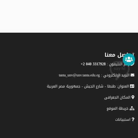
تواصل معنا
رقم التليفون :
3317928 040 2+
البريد الإلكتروني : tanta_unv@unv.tanta.edu.eg
العنوان: طنطا - شارع الجيش - جمهورية مصر العربية
المكان الجغرافى
خريطة الموقع
استبيانات