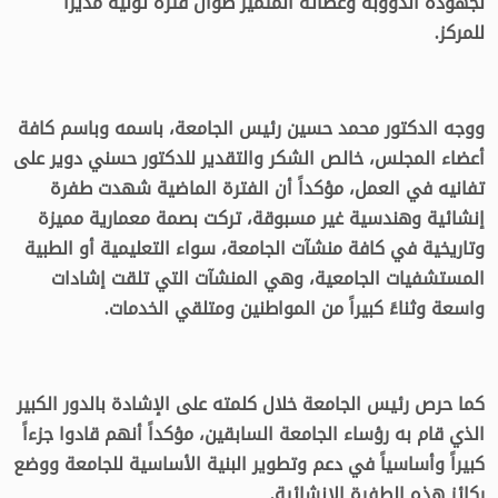
لجهوده الدؤوبة وعطائه المتميز طوال فترة توليه مديراً
للمركز.
ووجه الدكتور محمد حسين رئيس الجامعة، باسمه وباسم كافة
أعضاء المجلس، خالص الشكر والتقدير للدكتور حسني دوير على
تفانيه في العمل، مؤكداً أن الفترة الماضية شهدت طفرة
إنشائية وهندسية غير مسبوقة، تركت بصمة معمارية مميزة
وتاريخية في كافة منشآت الجامعة، سواء التعليمية أو الطبية
المستشفيات الجامعية، وهي المنشآت التي تلقت إشادات
واسعة وثناءً كبيراً من المواطنين ومتلقي الخدمات.
كما حرص رئيس الجامعة خلال كلمته على الإشادة بالدور الكبير
الذي قام به رؤساء الجامعة السابقين، مؤكداً أنهم قادوا جزءاً
كبيراً وأساسياً في دعم وتطوير البنية الأساسية للجامعة ووضع
ركائز هذه الطفرة الانشائية.