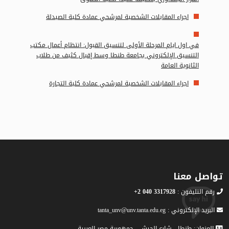
اجراء المقابلات الشخصية لمرشحي عمادة كلية الصيدلة
في اول ايام المرحلة الأولى لتنسيق القبول: انتظام أعمال مكتب
التنسيق الإلكتروني بجامعة طنطا وسط إقبال كثيف من طلاب
الثانوية العامة
اجراء المقابلات الشخصية لمرشحي عمادة كلية التجارة
تواصل معنا
رقم التليفون :
3317928 040 2+
البريد الإلكتروني : tanta_unv@unv.tanta.edu.eg
العنوان: طنطا - شارع الجيش - جمهورية مصر العربية