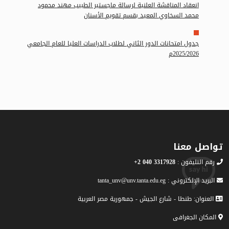
انعقاد المناقشة العلنية لرسالة ماجستير الطبيب مهند محمود
محمد السخاوي المعيد بقسم تقويم الأسنان
جدول امتحانات الدور الثاني لطلاب الدراسات العليا للعام الجامعي
2025/2026م
تواصل معنا
رقم التليفون :
3317928 040 2+
البريد الإلكتروني : tanta_unv@unv.tanta.edu.eg
العنوان: طنطا - شارع الجيش - جمهورية مصر العربية
المكان الجغرافى