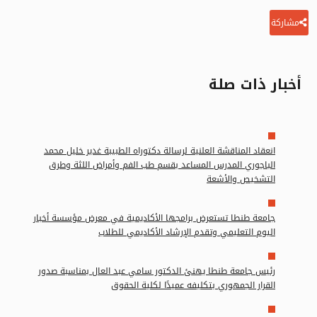
مشاركة
أخبار ذات صلة
انعقاد المناقشة العلنية لرسالة دكتوراه الطبيبة غدير خليل محمد
الباجوري المدرس المساعد بقسم طب الفم وأمراض اللثة وطرق
التشخيص والأشعة
جامعة طنطا تستعرض برامجها الأكاديمية في معرض مؤسسة أخبار
اليوم التعليمي وتقدم الإرشاد الأكاديمي للطلاب
رئيس جامعة طنطا يهنئ الدكتور سامي عبد العال بمناسبة صدور
القرار الجمهوري بتكليفه عميدًا لكلية الحقوق