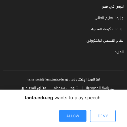
ادرس في مصر
وزارة التعليم العالى
بوابة الحكومة المصرية
نظام التحصيل الإلكتروني
المزيـد . . .
البريد الإلكتروني : tanta_portal@unv.tanta.edu.eg
سياسة الخصوصية
|
شروط الاستخدام
|
ميثاق المتعاملين
|
سياسة المحتوى
tanta.edu.eg
wants to play speech
تصميم وتطوير البوابة الإلكترونية جامعة طنطــا الحقوق محفوظة © جامعة طنطا |
2024
ALLOW
DENY