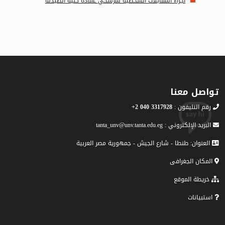
اجراء المقابلات الشخصية لمرشحي عمادة كلية الصيدلة
تواصل معنا
رقم التليفون :
3317928 040 2+
البريد الإلكتروني : tanta_unv@unv.tanta.edu.eg
العنوان: طنطا - شارع الجيش - جمهورية مصر العربية
المكان الجغرافى
خريطة الموقع
استبيانات