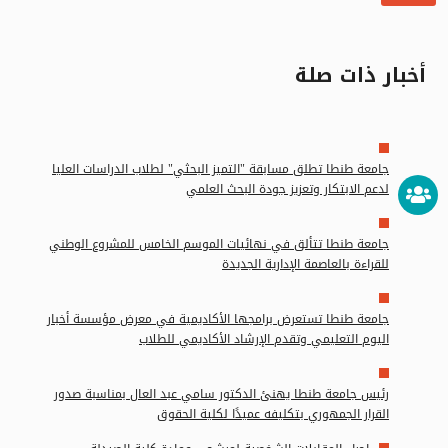
أخبار ذات صلة
جامعة طنطا تطلق مسابقة "التميز البحثي" لطلاب الدراسات العليا
لدعم الابتكار وتعزيز جودة البحث العلمي
جامعة طنطا تتألق في نهائيات الموسم الخامس للمشروع الوطني
للقراءة بالعاصمة الإدارية الجديدة
جامعة طنطا تستعرض برامجها الأكاديمية في معرض مؤسسة أخبار
اليوم التعليمي وتقدم الإرشاد الأكاديمي للطلاب
رئيس جامعة طنطا يهنئ الدكتور سامي عبد العال بمناسبة صدور
القرار الجمهوري بتكليفه عميدًا لكلية الحقوق