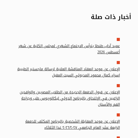
أخبار ذات صلة
عميد آداب طنطا يترأس الاجتماع الشهري لمجلس الكلية عن شهر
أغسطس 2026
الإعلان عن موعد انعقاد المناقشة العلنية لرسالة ماجستير الطبيبة
اسراء كمال محمود المدبولي السبت المقبل
الإعلان عن قبول الدفعة الجديدة من الطلاب المصريين والوافدين
الراغبين في الإلتحاق بالبرنامج الدولي لبكالوريوس طب وجراحة
الفم والأسنان
الإعلان عن موعد المقابلة الشخصية بالبرنامج المكثف للدفعة
الرابعة عشر العام الجامعي ٢٠٢٦/٢٠٢٧ غدا الثلاثاء