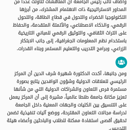
وأضاف نائب رئيس الجامعة أن المناقشات تناولت عدداً من
المحاور الاستراتيجية ذات الاهتمام المشترك، من أبرزها
التكنولوجيا الخضراء والتحول في قطاع الطاقة، والتحول
الرقمي، والذكاء الاصطناعي، والأتمتة المتقدمة، والحفاظ
على التراث الثقافي، والتوثيق الرقمي للمباني التاريخية
باستخدام نظم المعلومات الجغرافية، إلى جانب الابتكار
الزراعي، وبرامج التدريب والتعليم المستمر وبناء القدرات.
ومن جانبها، أكدت الدكتورة شهيرة شرف الدين أن المركز
الرئيسي للعلاقات الدولية وشؤون الوافدين يتابع بصورة
مستمرة فرص التعاون والشراكات الدولية التي من شأنها
تعزيز مكانة جامعة طنطا عالمياً، مشيرة إلى أن المركز يعمل
على التنسيق بين الكليات والجهات المعنية داخل الجامعة
لدراسة مجالات التعاون المقترحة، ووضع آليات تنفيذية تضمن
تحقيق أقصى استفادة ممكنة للطلاب والباحثين وأعضاء هيئة
التدريس.