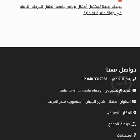
صيدلة طنطا تستقبل أطفال برنامج جامعة الطفل للمرحلة الثامنة
في جولة علمية تفاعلية
تواصل معنا
رقم التليفون :
3317928 040 2+
البريد الإلكتروني : tanta_unv@unv.tanta.edu.eg
العنوان: طنطا - شارع الجيش - جمهورية مصر العربية
المكان الجغرافى
خريطة الموقع
استبيانات