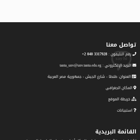
تواصل معنا
رقم التليفون :
3317928 040 2+
البريد الإلكتروني : tanta_unv@unv.tanta.edu.eg
العنوان: طنطا - شارع الجيش - جمهورية مصر العربية
المكان الجغرافى
خريطة الموقع
استبيانات
القائمة البريدية