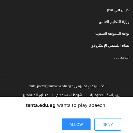
ادرس في مصر
وزارة التعليم العالى
بوابة الحكومة المصرية
نظام التحصيل الإلكتروني
المزيـد . . .
البريد الإلكتروني : tanta_portal@unv.tanta.edu.eg
سياسة الخصوصية
|
شروط الاستخدام
|
ميثاق المتعاملين
|
سياسة المحتوى
tanta.edu.eg
wants to play speech
تصميم وتطوير البوابة الإلكترونية جامعة طنطــا الحقوق محفوظة © جامعة طنطا |
2024
ALLOW
DENY