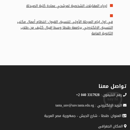
اجراء المقابلات الشخصية لمرشحي عمادة كلية الصيدلة
في اول ايام المرحلة الأولى لتنسيق القبول: انتظام أعمال مكتب
التنسيق الإلكتروني بجامعة طنطا وسط إقبال كثيف من طلاب
الثانوية العامة
تواصل معنا
رقم التليفون :
3317928 040 2+
البريد الإلكتروني : tanta_unv@unv.tanta.edu.eg
العنوان: طنطا - شارع الجيش - جمهورية مصر العربية
المكان الجغرافى