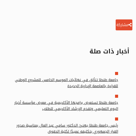
مشاركة
أخبار ذات صلة
جامعة طنطا تتألق في نهائيات الموسم الخامس للمشروع الوطني
للقراءة بالعاصمة الإدارية الجديدة
جامعة طنطا تستعرض برامجها الأكاديمية في معرض مؤسسة أخبار
اليوم التعليمي وتقدم الإرشاد الأكاديمي للطلاب
رئيس جامعة طنطا يهنئ الدكتور سامي عبد العال بمناسبة صدور
القرار الجمهوري بتكليفه عميدًا لكلية الحقوق