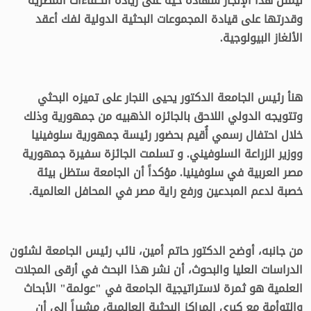
ليمثل هذا الإنجاز شهادة حية على ريادة الكفاءات المصرية
وقدرتها على قيادة المجموعات البحثية الدولية لفك أعقد
الألغاز البيولوجية.
هنأ رئيس الجامعة الدكتور يحيى النجار على تميزه البحثي
وتتويجه الدولي اللاحق بالجائزه الذهبيه من جمهورية وذلك
خلال احتفال رسمي أُقيم بحضور رئيسة جمهورية سلوفينيا
ووزير الزراعة السلوفيني. و تسلمت الجائزة سفيرة جمهورية
مصر العربية في سلوفينيا. مؤكداً أن الجامعة ستظل بيئة
خصبة لدعم المبدعين ورفع راية مصر في المحافل العالمية.
من جانبه، أوضح الدكتور حاتم أمين، نائب رئيس الجامعة لشئون
الدراسات العليا والبحوث، أن نشر هذا البحث في أرقى المجلات
العلمية هو ثمرة لاستراتيجية الجامعة في "عولمة" الأبحاث
والتوأمة مع كبرى المراكز البحثية العالمية، مشيراً إلى أن