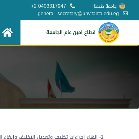
0403317947 2+
جامعة طنطا
general_secretary@unv.tanta.edu.eg
قطاع امين عام الجامعة
1- انهاء اجراءات تكليف وتعديل التكليف والغاء ا