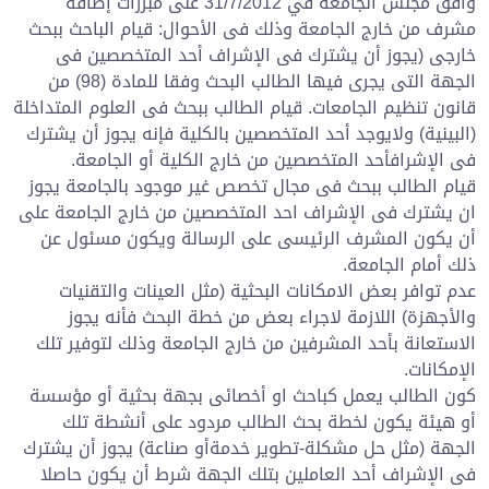
وافق مجلس الجامعة في 31/7/2012 على مبررات إضافة
مشرف من خارج الجامعة وذلك فى الأحوال: قيام الباحث ببحث
خارجى (يجوز أن يشترك فى الإشراف أحد المتخصصين فى
الجهة التى يجرى فيها الطالب البحث وفقا للمادة (98) من
قانون تنظيم الجامعات. قيام الطالب ببحث فى العلوم المتداخلة
(البينية) ولايوجد أحد المتخصصين بالكلية فإنه يجوز أن يشترك
فى الإشرافأحد المتخصصين من خارج الكلية أو الجامعة.
قيام الطالب ببحث فى مجال تخصص غير موجود بالجامعة يجوز
ان يشترك فى الإشراف احد المتخصصين من خارج الجامعة على
أن يكون المشرف الرئيسى على الرسالة ويكون مسئول عن
ذلك أمام الجامعة.
عدم توافر بعض الامكانات البحثية (مثل العينات والتقنيات
والأجهزة) اللازمة لاجراء بعض من خطة البحث فأنه يجوز
الاستعانة بأحد المشرفين من خارج الجامعة وذلك لتوفير تلك
الإمكانات.
كون الطالب يعمل كباحث او أخصائى بجهة بحثية أو مؤسسة
أو هيئة يكون لخطة بحث الطالب مردود على أنشطة تلك
الجهة (مثل حل مشكلة-تطوير خدمةأو صناعة) يجوز أن يشترك
فى الإشراف أحد العاملين بتلك الجهة شرط أن يكون حاصلا