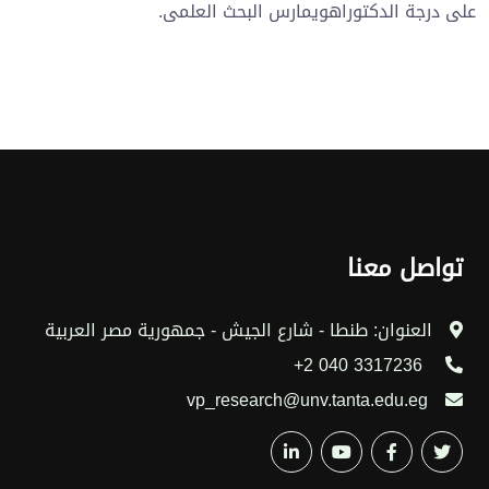
على درجة الدكتوراهويمارس البحث العلمى.
تواصل معنا
العنوان: طنطا - شارع الجيش - جمهورية مصر العربية
3317236 040 2+
vp_research@unv.tanta.edu.eg