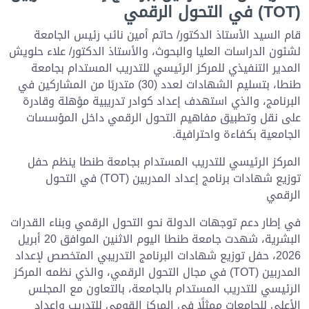
(TOT) في التحول الرقمي
قام السيد الأستاذ الدكتور/ حاتم أمين نائب رئيس الجامعة
لشئون الدراسات العليا والبحوث، والأستاذ الدكتور/ علاء حلويش
المدير التنفيذي للمركز الرئيسي للتدريب المستدام بجامعة
طنطا، بتسليم الشهادات لعدد (30) متدربًا من المشاركين في
البرنامج، والذي استهدف إعداد كوادر تدريبية مؤهلة وقادرة
على نقل وتطبيق مفاهيم التحول الرقمي داخل المؤسسات
الجامعية بكفاءة واحترافية.
المركز الرئيسي للتدريب المستدام بجامعة طنطا ينظم حفل
توزيع شهادات برنامج إعداد المدربين (TOT) في التحول
الرقمي
في إطار دعم توجهات الدولة نحو التحول الرقمي وبناء القدرات
البشرية، شهدت جامعة طنطا اليوم الاثنين الموافق 20 أبريل
2026، حفل توزيع شهادات البرنامج التدريبي المتخصص لإعداد
المدربين (TOT) في مجال التحول الرقمي، والذي نظمه المركز
الرئيسي للتدريب المستدام بالجامعة، بالتعاون مع المجلس
الأعلى للجامعات ممثلًا في المركز القومي للتدريب وإعداد