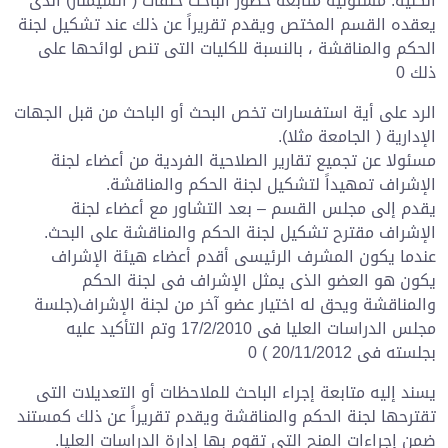
الكلية. مسئولية متابعة حضور الباحث حلقات ( السيمنار) الذى
يعقده القسم المختص ويقدم تقريراً عن ذلك عند تشكيل لجنة
الحكم والمناقشة ، بالنسبة للكليات التى تنص لوائحها على
ذلك 0
الرد على أية استفسارات تخص البحث أو الباحث من قبل الجهات
الإدارية ( الجامعة مثلا).
مسئولا عن تجميع تقارير الصلاحية الفردية من أعضاء لجنة
الإشراف تمهيداً لتشكيل لجنة الحكم والمناقشة.
يقدم إلى مجلس القسم – بعد التشاور مع أعضاء لجنة
الإشراف مقترح تشكيل لجنة الحكم والمناقشة على البحث.
عندما يكون المشرف الرئيسى أقدم أعضاء هيئة الإشراف
يكون هو العضو الذى يمثل الإشراف فى لجنة الحكم
والمناقشة ويحق له اختيار عضو آخر من لجنة الإشراف(جلسة
مجلس الدراسات العليا فى 17/2/2010 وتم التأكيد عليه
بجلسته فى 20/11/2012 ) 0
يسند إليه متابعة إجراء الباحث للملاحظات أو التعديلات التى
تقترحها لجنة الحكم والمناقشة ويقدم تقريراً عن ذلك كمستند
ضمن إجراءات المنح التى تقوم بها إدارة الدراسات العليا.