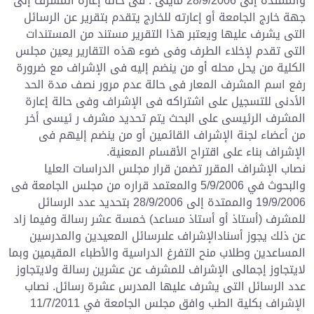
والممتدة إلى 28/9/2006 مايلى : فى حالة إعارة المشرف إلى
جهة خارج الجامعة أو إعارته للخارج يتقدم بتقرير عن الرسائل
التى يشرف عليها ويعتبر هذا التقرير مستند من المستندات
التى تقدم لإخلاء الطرف وفى ضوء هذه التقارير يعين مجلس
الكلية من يحل محله أو من ينضم إليه فى الإشراف مع ضرورة
رفع اسم المشرف المعار فى حالة عدم مرور نصف مدة الحد
الأدنى للتسجيل على اشتراكه فى الإشراف وفى حالة إعارة
المشرف الرئيسى على البحث يتم تحديد مشرف ر ئيسى أخر
من أعضاء لجنة الإشراف القائمين أو من ينضم إليهم فى
الإشراف بناء على اقتراح الأقسام المعنية.
نصاب الإشراف المقرر تضمن قرار مجلس الدراسات العليا
والبحوث في 5/9/2006 والمعتمد قراره من مجلس الجامعة فى
19/9/2006 والممتدة إلى 28/9/2006 بتحديد عدد الرسائل
للمشرف (أستاذ أو أستاذ مساعد) خمسة عشر رسالة وفيما زاد
عن ذلك يجوز أسنادالإشراف علىرسائل المعيدين والمدرسين
المساعدين وطلاب منح التفرغ الدراسية والأطباء المقيمين وبما
لايتجاوز إجمالى الإشراف للمشرف عن عشرين رسالة ولايتجاوز
عدد الرسائل التى يشرف عليها المدرس عشرة رسائل. نصاب
الإشراف بكلية الطب وافق مجلس الجامعة في 11/7/2011