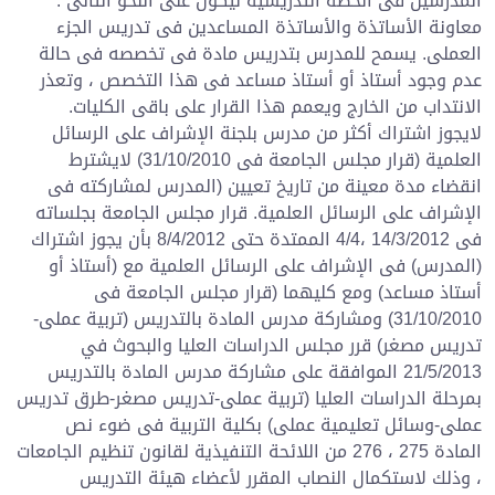
المدرسين فى الخطة التدريسية ليكون على النحو التالى :
معاونة الأساتذة والأساتذة المساعدين فى تدريس الجزء
العملى. يسمح للمدرس بتدريس مادة فى تخصصه فى حالة
عدم وجود أستاذ أو أستاذ مساعد فى هذا التخصص ، وتعذر
الانتداب من الخارج ويعمم هذا القرار على باقى الكليات.
لايجوز اشتراك أكثر من مدرس بلجنة الإشراف على الرسائل
العلمية (قرار مجلس الجامعة فى 31/10/2010) لايشترط
انقضاء مدة معينة من تاريخ تعيين (المدرس لمشاركته فى
الإشراف على الرسائل العلمية. قرار مجلس الجامعة بجلساته
فى 14/3/2012 ،4/4 الممتدة حتى 8/4/2012 بأن يجوز اشتراك
(المدرس) فى الإشراف على الرسائل العلمية مع (أستاذ أو
أستاذ مساعد) ومع كليهما (قرار مجلس الجامعة فى
31/10/2010) ومشاركة مدرس المادة بالتدريس (تربية عملى-
تدريس مصغر) قرر مجلس الدراسات العليا والبحوث في
21/5/2013 الموافقة على مشاركة مدرس المادة بالتدريس
بمرحلة الدراسات العليا (تربية عملى-تدريس مصغر-طرق تدريس
عملى-وسائل تعليمية عملى) بكلية التربية فى ضوء نص
المادة 275 ، 276 من اللائحة التنفيذية لقانون تنظيم الجامعات
، وذلك لاستكمال النصاب المقرر لأعضاء هيئة التدريس