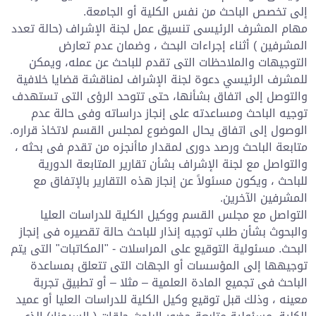
إلى تخصص الباحث من نفس الكلية أو الجامعة.
مهام المشرف الرئيسى تنسيق عمل لجنة الإشراف (حالة تعدد
المشرفين ) أثناء إجراءات البحث ، وضمان عدم تعارض
التوجيهات والملاحظات التى تقدم للباحث عن عمله، ويمكن
للمشرف الرئيسي دعوة لجنة الإشراف لمناقشة قضايا خلافية
والتوصل إلى اتفاق بشأنها، حتى تتوحد الرؤى التى تستهدف
توجيه الباحث ومساعدته على إنجاز دراساته وفى حالة عدم
الوصول إلى اتفاق يحال الموضوع لمجلس القسم لاتخاذ قراره.
متابعة الباحث ورصد دورى لمقدار ماأنجزه من تقدم فى بحثه ،
والتواصل مع لجنة الإشراف بشأن تقارير المتابعة الدورية
للباحث ، ويكون مسئولاً عن إنجاز هذه التقارير بالإتفاق مع
المشرفين الآخرين.
التواصل مع مجلس القسم ووكيل الكلية للدراسات العليا
والبحوث بشأن طلب توجيه إنذار للباحث حالة تقصيره فى إنجاز
البحث. مسئولية التوقيع على المراسلات - "المكاتبات" التى يتم
توجيهها إلى المؤسسات أو الجهات التى تتعلق بمساعدة
الباحث فى تجميع المادة العلمية – مثلا – أو تطبيق تجربة
معينه ، وذلك قبل توقيع وكيل الكلية للدراسات العليا أو عميد