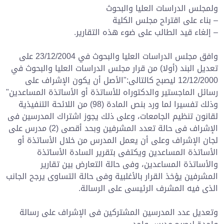
ولمجلس الدراسات العليا والبحوث
– بناء على اقتراح مجلس الكلية
– إلغاء قيد الطالب على ضوء هذه التقارير.
وافق مجلس الدراسات العليا والبحوث في 23/12/2004 على
تعديل البند (أولا) من قرار مجلس الدراسات العليا والبحوث في
12/12/2000 ليصبح كالتالى:"الأصل أن يكون الإشراف على
رسائل الماجستير والدكتوراه للأساتذة أو الأساتذة المساعدين"
وذلك تفسيرا لما ورد بنص المادة (98) من اللائحة التنفيذية
لقانون تنظيم الجامعات، وعلى ذلك يجوز اشتراك المدرسين فى
الإشراف فى حالة تعدد المشرفين وبحد أقصى (2) مدرس على
لجان الإشراف وعلى أن يعمل المدرس من خلال الأساتذة أو
الأساتذة المساعدين ويكتفى بتقرير السادة الأساتذة
والأساتذة المساعدين، وفى حالة التعارض بين تقارير
المشرفين يؤخذ القرار بالأغلبية وفى حالة التساوى يرجح الجانب
الذى فيه المشرف الرئيسى على الرسالة.
وتعديل عدد المدرسين المشتركين فى الإشراف على رسالة