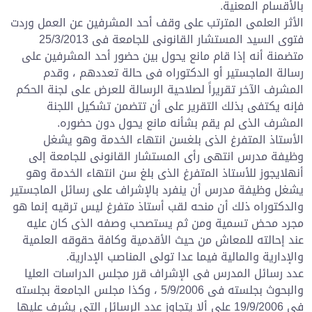
بالأقسام المعنية.
الأثر العلمى المترتب على وقف أحد المشرفين عن العمل وردت
فتوى السيد المستشار القانونى للجامعة فى 25/3/2013
متضمنة أنه إذا قام مانع يحول بين حضور أحد المشرفين على
رسالة الماجستير أو الدكتوراه فى حالة تعددهم ، وقدم
المشرف الآخر تقريراً لصلاحية الرسالة للعرض على لجنة الحكم
فإنه يكتفى بذلك التقرير على أن تتضمن تشكيل اللجنة
المشرف الذى لم يقم بشأنه مانع يحول دون حضوره.
الأستاذ المتفرغ الذى بلغسن انتهاء الخدمة وهو يشغل
وظيفة مدرس انتهى رأى المستشار القانونى للجامعة إلى
أنهلايجوز للأستاذ المتفرغ الذى بلغ سن انتهاء الخدمة وهو
يشغل وظيفة مدرس أن ينفرد بالإشراف على رسائل الماجستير
والدكتوراه ذلك أن منحه لقب أستاذ متفرغ ليس ترقيه إنما هو
مجرد محض تسمية ومن ثم يستصحب وصفه الذى كان عليه
عند إحالته للمعاش من حيث الأقدمية وكافة حقوقه العلمية
والإدارية والمالية فيما عدا تولى المناصب الإدارية.
عدد رسائل المدرس فى الإشراف قرر مجلس الدراسات العليا
والبحوث بجلسته فى 5/9/2006 ، وكذا مجلس الجامعة بجلسته
فى 19/9/2006 على ألا يتجاوز عدد الرسائل التى يشرف عليها