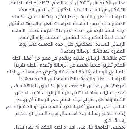
مجلس الكلية على تشكيل لجنة الحكم لاتخاذ إجراءات اعتماد
التشكيل من السيد الأستاذ الدكتور نائب رئيس الجامعة
للدراسات العليا والبحوث. إخطارالكلية باعتماد السيد الأستاذ
الدكتور نائب رئيس الجامعة للدراسات العليا والبحوث لتشكيل
لجنة الحكم للبدء فى اتخاذ الإجراءات اللازمة لأخطار السادة
أعضاء لجنة الحكم وفقا للتشكيل المعتمد وإرسال نسخ
الرسائل للسادة المحكمين خلال مدة الخمسة عشر يوما
المقررة لمناقشة الرسالة بعدها0
تتم مناقشة الرسائل علانية ويقدم كل عضو من أعضاء لجنة
الحكم تقريرا علميا مفصلا عن الرسالة وتقدم اللجنة تقريرا
علميا عن الرسالة ونتيجة المناقشة وتعرض جميعها على لجنة
الدراسات العليا والبحوث بالكلية فمجلس الكلية تمهيدا
لعرضها على مجلس الجامعة، ويجوز ألا تجرى المناقشة فى
بعض الكليات وفقا لما تنص عليه اللوائح الداخلية. لمجس
الكلية بناء على اقتراح لجنة الحكم على الرسالة أن يرخص
للطالب الذى لم تقرر أهليته لدرجة الماجستير أو الدكتوراه فى
إعادة تقديم رسالته بعد استكمال أوجه النقص أو تقديم
رسالة اخرى.
لمجلس الجامعة بناء على اقتراح لجنة الحكم أن يقرر تبادل