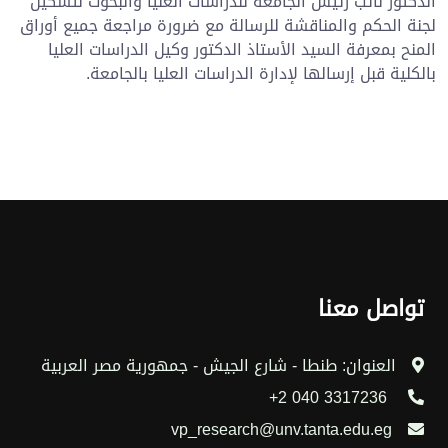
الدكتور نائب رئيس الجامعة للدراسات العليا والبحوث لتشكيل
لجنة الحكم والمناقشة للرسالة مع ضرورة مراجعة جميع أوراق
المنح بمعرفة السيد الأستاذ الدكتور وكيل الدراسات العليا
بالكلية قبل إرسالها لإدارة الدراسات العليا بالجامعة.
تواصل معنا
العنوان: طنطا - شارع الجيش - جمهورية مصر العربية
3317236 040 2+
vp_research@unv.tanta.edu.eg