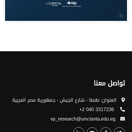
تواصل معنا
العنوان: طنطا - شارع الجيش - جمهورية مصر العربية
3317236 040 2+
vp_research@unv.tanta.edu.eg