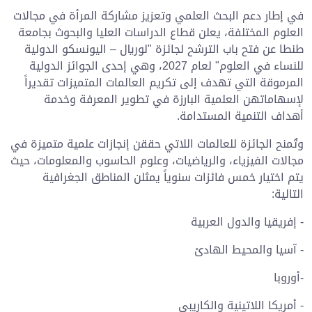
في إطار دعم البحث العلمي وتعزيز مشاركة المرأة في مجالات
العلوم المختلفة، يعلن قطاع الدراسات العليا والبحوث بجامعة
طنطا عن فتح باب الترشح لجائزة "لوريال – اليونسكو الدولية
للنساء في العلوم" لعام 2027، وهي إحدى الجوائز الدولية
المرموقة التي تهدف إلى تكريم العالمات المتميزات تقديراً
لإسهاماتهن العلمية البارزة في تطوير المعرفة وخدمة
أهداف التنمية المستدامة.
وتُمنح الجائزة للعالمات اللاتي حققن إنجازات علمية متميزة في
مجالات الفيزياء، والرياضيات، وعلوم الحاسوب والمعلومات، حيث
يتم اختيار خمس فائزات سنوياً يمثلن المناطق الجغرافية
التالية:
- إفريقيا والدول العربية
- آسيا والمحيط الهادئ
-أوروبا
- أمريكا اللاتينية والكاريبي